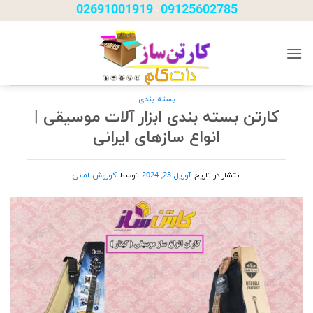
Ski
02691001919
09125602785
-
t
conten
بسته بندی
کارتن بسته بندی ابزار آلات موسیقی |
انواع سازهای ایرانی
انتشار در تاریخ
آوریل 23, 2024
توسط
کوروش امانی