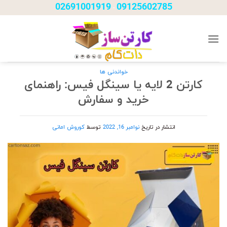
Ski
02691001919
09125602785
-
t
conten
خواندنی ها
کارتن 2 لایه یا سینگل فیس: راهنمای
خرید و سفارش
انتشار در تاریخ
نوامبر 16, 2022
توسط
کوروش امانی