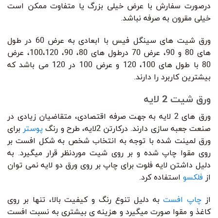
در‌صورت سفارش با عرض خیلی بزرگ یا متفاوت ممکن است
خیلی مقرون به صرفه نباشد.
ورق شیت های سینگل فیس با ابعادی به عرض 60 در طول
های 80 و 90، عرض 70 درطول های 80، 90، 100،120، عرض
80 با طول های 100، 120 و عرض 100 در 120 می باشد که
بیشترین کاربرد را دارند.
ورق شیت 2 لایه
ورق های 2 لایه به جهت صرفه اقتصادی، متقاضیان زیادی در
صنعت جعبه سازی دارند. درکارتن 2‌لایه، طرح و رنگ
پوستر
برای
ورق لمینت شده با توجه به انتخاب شخص به شکل افست بر
روی مقوا چاپ شده و بر روی شیت موردنظر قرار میگیرد. به
دلیل داشتن لایه فلوت برای چاپ بر روی ورق دو لایه نمی توان
از
فلکسو
استفاده کرد.
از
چاپ افست
به دلیل تنوع رنگ و کیفیت بالا، تنها بر روی
کاغذ و مقوا صورت میگیرد و هزینه ی بیشتری به نسبت افست