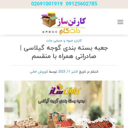
Ski
02691001919
09125602785
-
t
conten
کارتن میوه و صیفی جات
جعبه بسته بندی گوجه گیلاسی |
صادراتی همراه با منقسم
انتشار در تاریخ
اکتبر 11, 2023
توسط
کوروش امانی