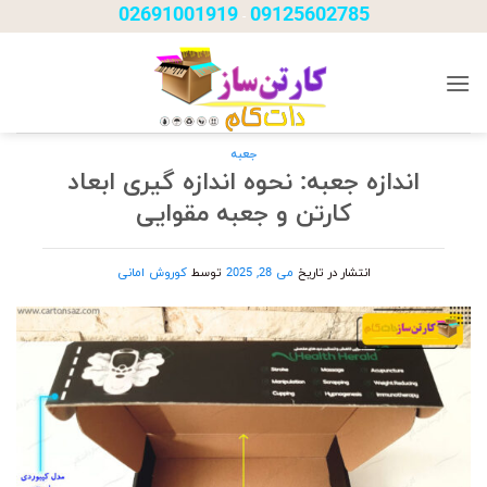
Ski
02691001919
09125602785
-
t
conten
جعبه
اندازه جعبه: نحوه اندازه گیری ابعاد
کارتن و جعبه مقوایی
انتشار در تاریخ
می 28, 2025
توسط
کوروش امانی