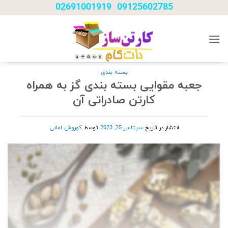
Ski
02691001919
09125602785
-
t
conten
بسته بندی
جعبه مقوایی بسته بندی گز به همراه
کارتن صادراتی آن
انتشار در تاریخ
سپتامبر 25, 2023
توسط
کوروش امانی