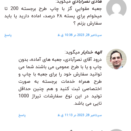
هادى نصرآبادي
میگوید:
جعبه مقوايي گز با چاپ طرح برجسته 200 تا
ميخوام براي پسته ٢٨ درصد، اماده داريد يا بايد
سفارش بزنم ؟
سپتامبر 28, 2023 در 10:38 ق.ظ
پاسخ
الهه خدایار
میگوید:
درود آقای نصرآبادی، جعبه های آماده، بدون
چاپ و یا با طرح عمومی می باشند شما می
توانید سفارش خود را برای جعبه با چاپ و
طرح همراه خدمات برجسته به صورت
اختصاصی ثبت کنید و هم چنین حداقل
تولید در این نوع سفارشات تیراژ 1000
تایی می باشد.
سپتامبر 28, 2023 در 11:13 ق.ظ
پاسخ