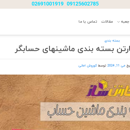
02691001919
09125602785
-
جعبه
مقالات
تماس با ما
بسته بندی
رتن بسته بندی ماشینهای حسابگر
ریخ
می 11, 2024
توسط
کوروش امانی