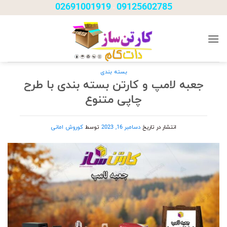
Ski
02691001919
09125602785
-
t
conten
بسته بندی
جعبه لامپ و کارتن بسته بندی با طرح
چاپی متنوع
انتشار در تاریخ
دسامبر 16, 2023
توسط
کوروش امانی