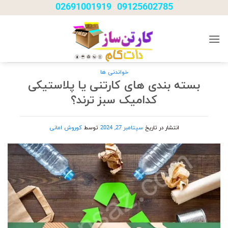
Ski
02691001919
09125602785
-
t
conten
خواندنی ها
بسته بندی های کارتنی یا پلاستیکی
کدامیک سبز ترند؟
انتشار در تاریخ
سپتامبر 27, 2024
توسط
کوروش امانی