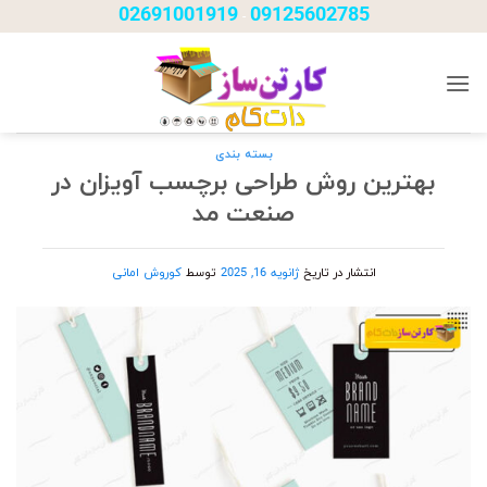
Ski
02691001919
09125602785
-
t
conten
بسته بندی
بهترین روش طراحی برچسب آویزان در
صنعت مد
انتشار در تاریخ
ژانویه 16, 2025
توسط
کوروش امانی